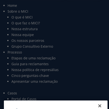
Home
Sobre o MICI
O que é MICI
O que faz o MICI?
Nossa estrutura
Nossa equipe
Os nossos parceiros
Grupo Consultivo Externo
Processo
Etapas de uma reclamação
Guia para reclamantes
Nossa política de represálias
Cinco perguntas-chave
Apresentar uma reclamação
Casos
Portal de Casos
Open data