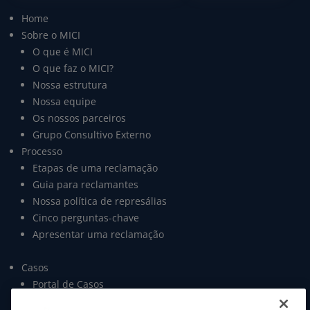
Home
Sobre o MICI
O que é MICI
O que faz o MICI?
Nossa estrutura
Nossa equipe
Os nossos parceiros
Grupo Consultivo Externo
Processo
Etapas de uma reclamação
Guia para reclamantes
Nossa política de represálias
Cinco perguntas-chave
Apresentar uma reclamação
Casos
Portal de Casos
Open data