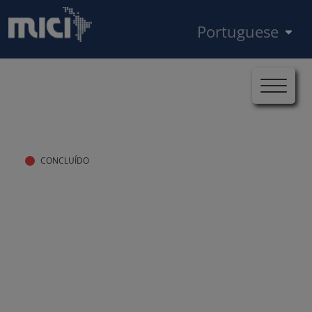
Pular para o conteúdo principal
Select your language
Início
Casos
MICI-BID-UR-2024-0237
Trilha de navegação