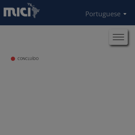
Pular para o conteúdo principal
Select your language
Início
Casos
MICI-BID-CO-2022-0191
Trilha de navegação