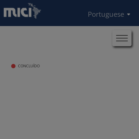
Pular para o conteúdo principal
Select your language
Início
Casos
MICI-BID-BO-2025-0248
Trilha de navegação