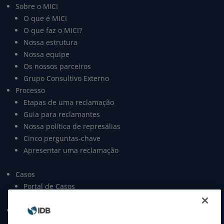
Sobre o MICI
O que é MICI
O que faz o MICI?
Nossa estrutura
Nossa equipe
Os nossos parceiros
Grupo Consultivo Externo
Processo
Etapas de uma reclamação
Guia para reclamantes
Nossa política de represálias
Cinco perguntas-chave
Apresentar uma reclamação
Casos
Portal de Casos
Open data
Publicações
Relatórios anuais