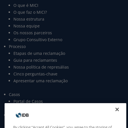
O que é MICI
O que faz o MICI?
Nossa estrutura
Nossa equipe
Os nossos parceiros
Grupo Consultivo Externo
Processo
Etapas de uma reclamação
Guia para reclamantes
Nossa política de represálias
Cinco perguntas-chave
Apresentar uma reclamação
Casos
Portal de Casos
Open data
Publicações
Relatórios anuais
By clicking “Accept All Cookies”, you agree to the storing of