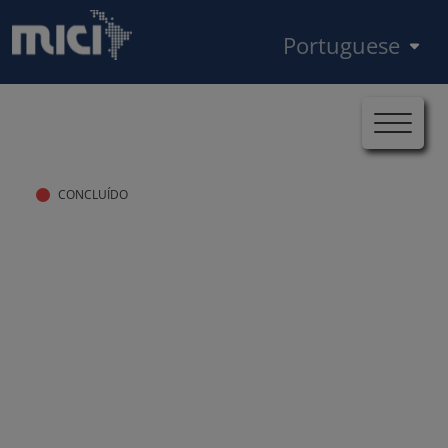
Pular para o conteúdo principal
Select your language
Início
Casos
MICI-BID-BO-2022-0183
Trilha de navegação