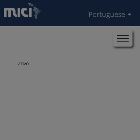
Pular para o conteúdo principal
Select your language
Início
Casos
MICI-BID-AR-2019-0148
Trilha de navegação