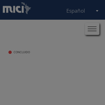
Pasar al contenido principal
Seleccione su idioma
Inicio
Casos
MICI-BID-BR-2020-0156
Ruta de navegación