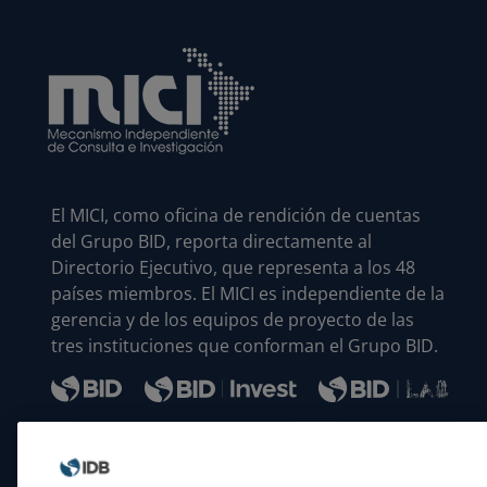
El MICI, como oficina de rendición de cuentas
del Grupo BID, reporta directamente al
Directorio Ejecutivo, que representa a los 48
países miembros. El MICI es independiente de la
gerencia y de los equipos de proyecto de las
tres instituciones que conforman el Grupo BID.